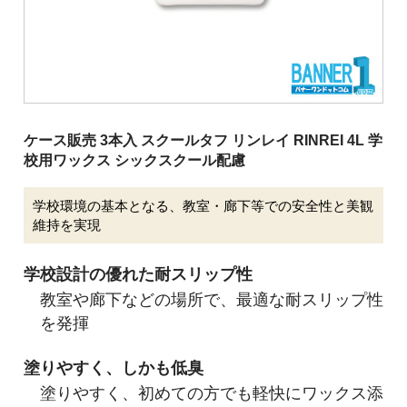
清掃用機械
施設用品
厨房消耗品
バケツ
ケース販売 3本入 スクールタフ リンレイ RINREI 4L 学
履物
校用ワックス シックスクール配慮
介護用品
学校環境の基本となる、教室・廊下等での安全性と美観
安全用品
維持を実現
ピーピースルーシリーズ
学校設計の優れた耐スリップ性
会社案内
教室や廊下などの場所で、最適な耐スリップ性
を発揮
ご利用案内
塗りやすく、しかも低臭
塗りやすく、初めての方でも軽快にワックス添
お問い合わせ