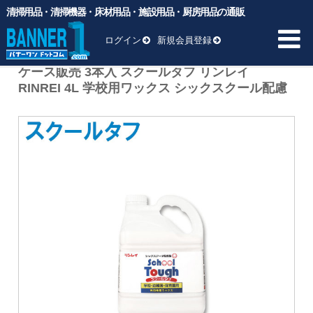
清掃用品・清掃機器・床材用品・施設用品・厨房用品の通販
バナーワンドットコム
>
商品
>
BM向け洗剤・ワックス
>
学校・病
院メンテナンス
>
ケース販売 3本入 スクールタフ リンレイ RINREI
ログイン
新規会員登録
4L 学校用ワックス シックスクール配慮
ケース販売 3本入 スクールタフ リンレイ
RINREI 4L 学校用ワックス シックスクール配慮
HOME
商品一覧 ▼
業務用ゴミ袋
一般厨房用洗剤
ヘッド交換用
床材用品
BM向け洗剤・ワックス
雑貨
清掃用品