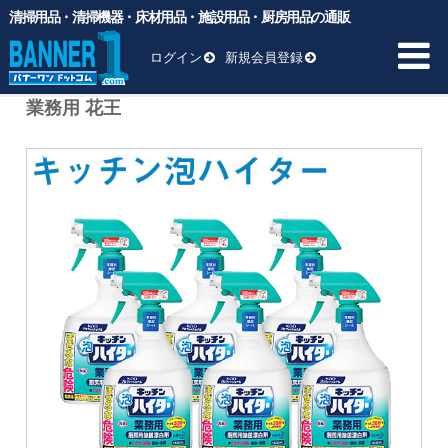
清掃用品・清掃機器・床材用品・施設用品・厨房用品の通販
バナーワンドットコム
>
商品
>
一般厨房用洗剤
>
除菌・漂白用
>
ケース販売 6本入 キッチン泡ハイター 1000mL 業務用 花王
ログイン
新規会員登録
ケース販売 6本入 キッチン泡ハイター 1000mL
業務用 花王
HOME
商品一覧 ▼
業務用ゴミ袋
一般厨房用洗剤
ヘッド交換用
床材用品
BM向け洗剤・ワックス
雑貨
清掃用品