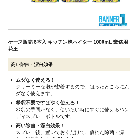
清掃用機械
施設用品
厨房消耗品
バケツ
ケース販売 6本入 キッチン泡ハイター 1000mL 業務用
花王
履物
介護用品
高い除菌・漂白効果！
安全用品
ムダなく使える！
ピーピースルーシリーズ
クリーミーな泡が密着するので、狙ったところにム
ダなく使えます。
会社案内
希釈不要ですばやく使える！
希釈の手間がなく、使いたい時にすぐに使えるハン
ディスプレーボトルです。
ご利用案内
高い除菌・漂白効果！
スプレー後、置いておくだけで、優れた除菌・漂
お問い合わせ