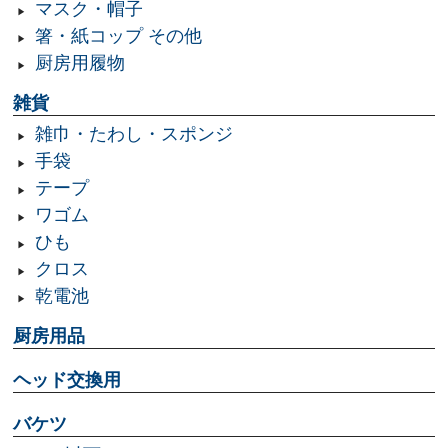
マスク・帽子
箸・紙コップ その他
厨房用履物
雑貨
雑巾・たわし・スポンジ
手袋
テープ
ワゴム
ひも
クロス
乾電池
厨房用品
ヘッド交換用
バケツ