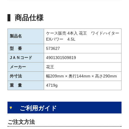
商品仕様
ケース販売 4本入 花王 ワイドハイター
製品名
EXパワー 4.5L
型 番
573627
JＡＮコード
4901301509819
メーカー
花王
外寸法
幅209mm × 奥行144mm × 高さ290mm
重 量
4719g
ご利用ガイド
ご注文方法