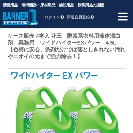
清掃用品・清掃機器・床材用品・施設用品・厨房用品の通販
バナーワンドットコム
>
商品
>
一般厨房用洗剤
>
衣料用洗剤・漂
白剤・柔軟剤
>
ケース販売 4本入 花王 酵素系衣料用液体漂白剤
ログイン
新規会員登録
業務用 ワイドハイターEXパワー 4.5L 【色柄に安心、洗剤だけ
では落としきれない汚れやニオイの元まで強力除去！】
ケース販売 4本入 花王 酵素系衣料用液体漂白
HOME
剤 業務用 ワイドハイターEXパワー 4.5L
【色柄に安心、洗剤だけでは落としきれない汚れ
商品一覧 ▼
やニオイの元まで強力除去！】
業務用ゴミ袋
一般厨房用洗剤
ヘッド交換用
床材用品
BM向け洗剤・ワックス
雑貨
清掃用品