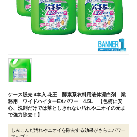
清掃用機械
施設用品
厨房消耗品
バケツ
履物
介護用品
安全用品
ピーピースルーシリーズ
ケース販売 4本入 花王 酵素系衣料用液体漂白剤 業
会社案内
務用 ワイドハイターEXパワー 4.5L 【色柄に安
心、洗剤だけでは落としきれない汚れやニオイの元ま
で強力除去！】
ご利用案内
しみこんだ汚れやニオイを除去する効果がさらにパワー
お問い合わせ
アップ！