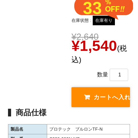
33
在庫状態 :
在庫有り
¥2,640
¥1,540
(税
込)
数量
商品仕様
製品名
プロテック ブルロンTF-N