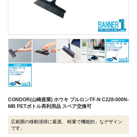
清掃用機械
施設用品
厨房消耗品
バケツ
履物
介護用品
安全用品
ピーピースルーシリーズ
CONDOR(山崎産業) ホウキ ブルロンTF-N C228-000N-
会社案内
MB PETボトル再利用品 スペア交換可
ご利用案内
広範囲の移動清掃に最適。 軽量で機能的」なデザイン
です。
お問い合わせ