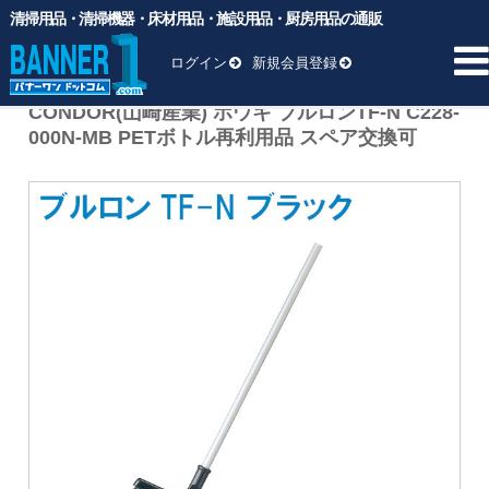
清掃用品・清掃機器・床材用品・施設用品・厨房用品の通販
バナーワンドットコム
>
商品
>
清掃用品
>
掃く
>
CONDOR(山崎
産業) ホウキ ブルロンTF-N C228-000N-MB PETボトル再利用品 ス
ログイン
新規会員登録
ペア交換可
CONDOR(山崎産業) ホウキ ブルロンTF-N C228-
000N-MB PETボトル再利用品 スペア交換可
HOME
商品一覧 ▼
業務用ゴミ袋
一般厨房用洗剤
ヘッド交換用
床材用品
BM向け洗剤・ワックス
雑貨
清掃用品