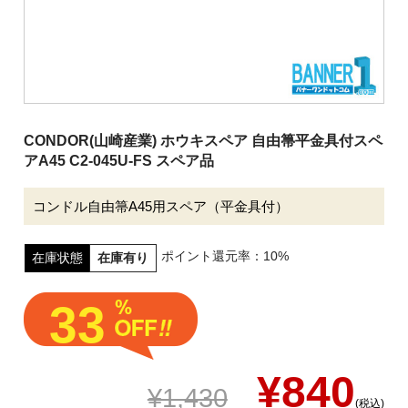
清掃用機械
施設用品
厨房消耗品
バケツ
CONDOR(山崎産業) ホウキスペア 自由箒平金具付スペ
履物
アA45 C2-045U-FS スペア品
介護用品
コンドル自由箒A45用スペア（平金具付）
安全用品
ピーピースルーシリーズ
ポイント還元率：10%
在庫状態
在庫有り
会社案内
33
ご利用案内
¥840
¥1,430
お問い合わせ
(税込)