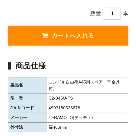
数量
本
商品仕様
コンドル自由箒A45用スペア（平金具
製品名
付）
型 番
C2-045U-FS
JＡＮコード
4903180323678
メーカー
TERAMOTO(テラモト)
外寸法
幅460mm