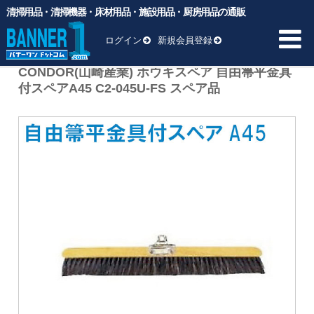
清掃用品・清掃機器・床材用品・施設用品・厨房用品の通販
バナーワンドットコム
>
商品
>
清掃用品
>
掃く
>
CONDOR(山崎
産業) ホウキスペア 自由箒平金具付スペアA45 C2-045U-FS スペア
ログイン
新規会員登録
品
CONDOR(山崎産業) ホウキスペア 自由箒平金具
付スペアA45 C2-045U-FS スペア品
HOME
商品一覧 ▼
業務用ゴミ袋
一般厨房用洗剤
ヘッド交換用
床材用品
BM向け洗剤・ワックス
雑貨
清掃用品