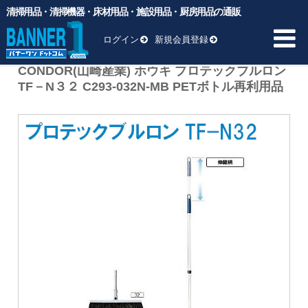
清掃用品・清掃機器・床材用品・施設用品・厨房用品の通販
バナーワンドットコム
>
商品
>
清掃用品
>
掃く
>
CONDOR(山崎
産業) ホウキ プロテックブルロンTF－N３２ C293-032N-MB PETボ
ログイン
新規会員登録
トル再利用品
CONDOR(山崎産業) ホウキ プロテックブルロン
TF－N３２ C293-032N-MB PETボトル再利用品
HOME
商品一覧 ▼
業務用ゴミ袋
一般厨房用洗剤
ヘッド交換用
床材用品
BM向け洗剤・ワックス
雑貨
清掃用品