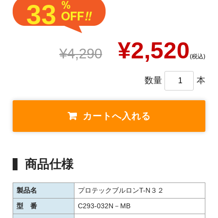
33
¥2,520
¥4,290
(税込)
数量
本
商品仕様
製品名
プロテックブルロンT-N３２
型 番
C293-032N－MB