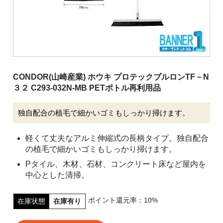
清掃用機械
施設用品
厨房消耗品
バケツ
CONDOR(山崎産業) ホウキ プロテックブルロンTF－N
履物
３２ C293-032N-MB PETボトル再利用品
介護用品
独自配合の植毛で細かいゴミもしっかり掃けます。
安全用品
ピーピースルーシリーズ
軽くて丈夫なアルミ伸縮式の長柄タイプ。独自配合
の植毛で細かいゴミもしっかり掃けます。
会社案内
Pタイル、木材、石材、コンクリート床など屋内を
中心とした清掃。
ご利用案内
ポイント還元率：10%
在庫状態
在庫有り
お問い合わせ