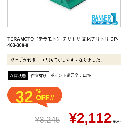
清掃用機械
施設用品
厨房消耗品
バケツ
TERAMOTO（テラモト） チリトリ 文化チリトリ DP-
463-000-0
履物
介護用品
取っ手が付き、ゴミ捨てがしやすくなりました。
安全用品
ポイント還元率：10%
在庫状態
在庫有り
ピーピースルーシリーズ
32
会社案内
ご利用案内
¥2,112
¥3,245
(税込)
お問い合わせ