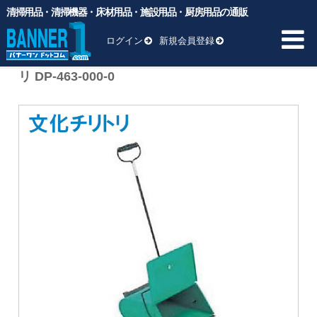
清掃用品・清掃機器・床材用品・施設用品・厨房用品の通販
バナーワンドットコム
>
商品
>
清掃用品
>
取る
>
TERAMOTO（テラモト） チリトリ 文化チリトリ DP-463-000-0
ログイン
新規会員登録
TERAMOTO（テラモト） チリトリ 文化チリト
リ DP-463-000-0
HOME
商品一覧 ▼
業務用ゴミ袋
一般厨房用洗剤
ヘッド交換用
床材用品
BM向け洗剤・ワックス
雑貨
清掃用品