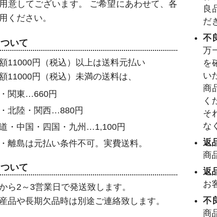
用意してございます。 ご希望にあわせて、各
良
用ください。
だ
不
について
万
額11000円（税込）以上は送料元払い
を
い
額11000円（税込）未満の送料は、
商
・関東…660円
く
・北陸・関西…880円
そ
な
道・中国・四国・九州…1,100円
返
・離島は元払い条件不可。実費送料。
商
について
返
お
から2～3営業日で発送致します。
不
産品や長期欠品時は別途ご連絡致します。
商