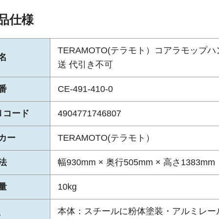
品仕様
TERAMOTO(テラモト）コアラモップハンガ
名
送 代引き不可
番
CE-491-410-0
Ｎコード
4904771746807
カー
TERAMOTO(テラモト）
法
幅930mm × 奥行505mm × 高さ1383mm
量
10kg
本体：スチールに粉体塗装・アルミレール
質