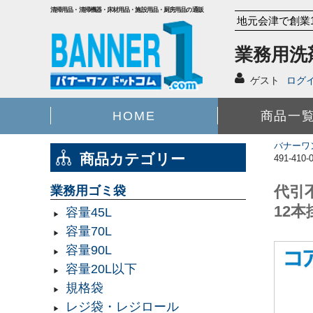
清掃用品・清掃機器・床材用品・施設用品・厨房用品の通販
地元会津で創業
業務用洗
ゲスト
ログ
HOME
商品一
バナーワ
商品カテゴリー
491-41
代引
業務用ゴミ袋
12本
容量45L
容量70L
容量90L
容量20L以下
規格袋
レジ袋・レジロール