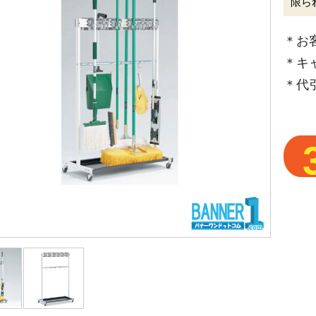
限ら
＊お
＊キ
＊代