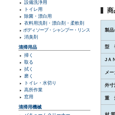
設備洗浄用
商
トイレ用
除菌・漂白用
衣料用洗剤・漂白剤・柔軟剤
製品
ボディソープ・シャンプー・リンス
消臭剤
型 
清掃用品
掃く
JＡ
取る
拭く
メー
磨く
トイレ・水切り
外寸
高所作業
窓用
重 
清掃用機械
材 