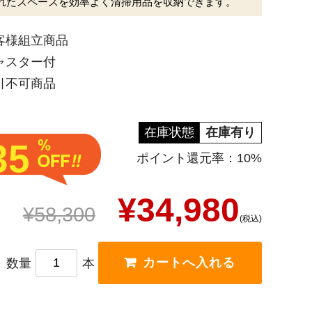
れたスペースを効率よく清掃用品を収納できます。
客様組立商品
ャスター付
引不可商品
在庫状態
在庫有り
35
ポイント還元率：10%
¥34,980
¥58,300
(税込)
数量
本