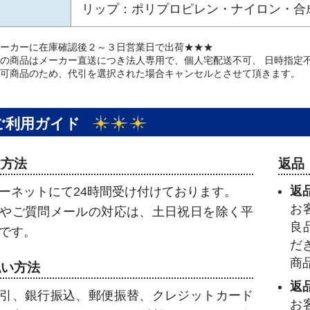
リップ：ポリプロピレン・ナイロン・合
ーカーに在庫確認後２～３日営業日で出荷★★★
の商品はメーカー直送につき法人専用で、個人宅配送不可、 日時指定
可商品のため、代引を選択された場合キャンセルとさせて頂きます。
ご利用ガイド
文方法
返品
返
ーネットにて24時間受け付けております。
お
やご質問メールの対応は、土日祝日を除く平
良
です。
だ
商
払い方法
返
引、銀行振込、郵便振替、クレジットカード
お