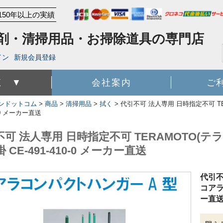
150年以上の実績
剤・清掃用品・お掃除道具の専門店
イン
新規会員登録
覧 ▼
会社案内
ご
ンドットコム
>
商品
>
清掃用品
>
拭く
>
代引不可 法人専用 日時指定不可 TE
0-0 メーカー直送
不可 法人専用 日時指定不可 TERAMOTO(
掛 CE-491-410-0 メーカー直送
代引不
コアラ
ー直