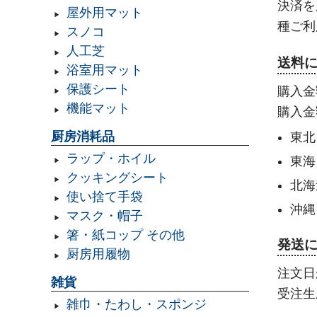
決済を
屋外用マット
種ご利
スノコ
人工芝
送料
浴室用マット
保護シート
購入金
機能マット
購入金
厨房消耗品
東北
ラップ・ホイル
東海
クッキングシート
北海
使い捨て手袋
沖縄
マスク・帽子
箸・紙コップ その他
発送
厨房用履物
注文日
雑貨
受注生
雑巾・たわし・スポンジ