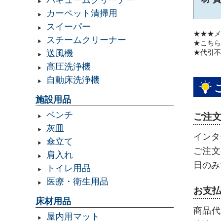
バキュームクリーナー
カーペット清掃用
スイーパー
★★★メ
スチームクリーナー
★こちら
★代引不
送風機
高圧洗浄機
自動床洗浄機
施設用品
ベンチ
ご注
灰皿
インタ
傘立て
ご注文
肩入れ
日のみ
トイレ用品
医療・衛生用品
お支
床材用品
商品代
屋内用マット