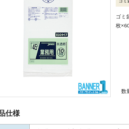
ゴミ袋
ゴミ袋
枚×6
数
品仕様