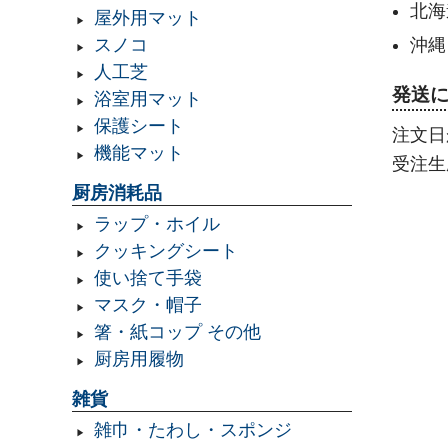
北海
屋外用マット
沖縄
スノコ
人工芝
発送
浴室用マット
保護シート
注文日
機能マット
受注生
厨房消耗品
ラップ・ホイル
クッキングシート
使い捨て手袋
マスク・帽子
箸・紙コップ その他
厨房用履物
雑貨
雑巾・たわし・スポンジ