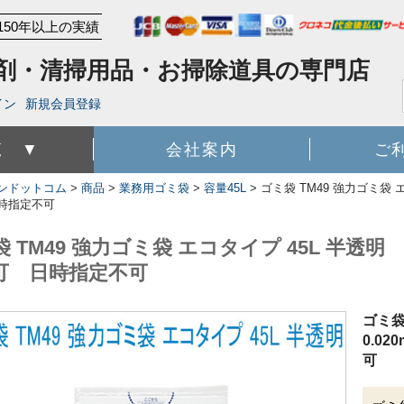
150年以上の実績
剤・清掃用品・お掃除道具の専門店
イン
新規会員登録
覧 ▼
会社案内
ご
ンドットコム
>
商品
>
業務用ゴミ袋
>
容量45L
>
ゴミ袋 TM49 強力ゴミ袋 エ
時指定不可
 TM49 強力ゴミ袋 エコタイプ 45L 半透明 0
可 日時指定不可
ゴミ袋
0.0
可