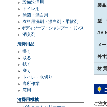
設備洗浄用
製品
トイレ用
除菌・漂白用
型 
衣料用洗剤・漂白剤・柔軟剤
ボディソープ・シャンプー・リンス
JＡ
消臭剤
清掃用品
メー
掃く
外寸
取る
拭く
材 
磨く
トイレ・水切り
高所作業
窓用
清掃用機械
ご注