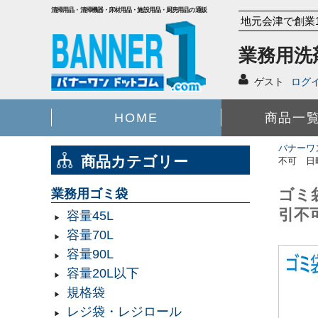
清掃用品・清掃機器・床材用品・施設用品・厨房用品の通販
地元会津で創業
業務用洗
ゲスト
ログ
HOME
商品一
バナーワ
商品カテゴリー
不可 日
ゴミ袋
業務用ゴミ袋
引不
容量45L
容量70L
容量90L
容量20L以下
規格袋
レジ袋・レジロール