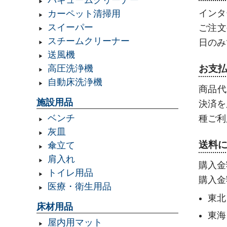
バキュームクリーナー
インタ
カーペット清掃用
スイーパー
ご注文
スチームクリーナー
日のみ
送風機
お支
高圧洗浄機
自動床洗浄機
商品代
施設用品
決済を
ベンチ
種ご利
灰皿
送料
傘立て
肩入れ
購入金
トイレ用品
購入金
医療・衛生用品
東北
床材用品
東海
屋内用マット