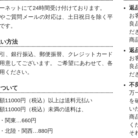
返
ーネットにて24時間受け付けております。
お
やご質問メールの対応は、土日祝日を除く平
良
です。
だ
商
払い方法
返
引、銀行振込、郵便振替、クレジットカード
お
用意してございます。 ご希望にあわせて、各
良
用ください。
だ
不
について
万
額11000円（税込）以上は送料元払い
を
い
額11000円（税込）未満の送料は、
商
・関東…660円
く
・北陸・関西…880円
そ