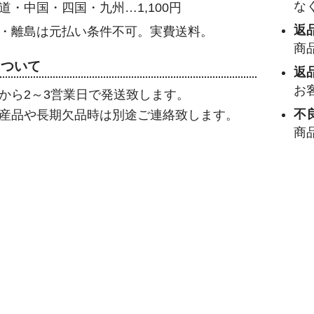
な
道・中国・四国・九州…1,100円
返
・離島は元払い条件不可。実費送料。
商
について
返
お
から2～3営業日で発送致します。
不
産品や長期欠品時は別途ご連絡致します。
商