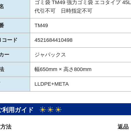
ゴミ袋 TM49 強力ゴミ袋 エコタイプ 45L
名
代引不可 日時指定不可
番
TM49
Ｎコード
4521684410498
カー
ジャパックス
法
幅650mm × 高さ800mm
質
LLDPE+META
ご利用ガイド
文方法
返品