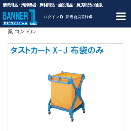
清掃用品・清掃機器・床材用品・施設用品・厨房用品の通販
バナーワンドットコム
>
商品
>
清掃用品
>
拭く
>
ダストカートX-J
用布袋 CA387-000X-SP 山崎産業 コンドル
ログイン
新規会員登録
ダストカートX-J用布袋 CA387-000X-SP 山崎産
業 コンドル
HOME
商品一覧 ▼
業務用ゴミ袋
一般厨房用洗剤
ヘッド交換用
床材用品
BM向け洗剤・ワックス
雑貨
清掃用品