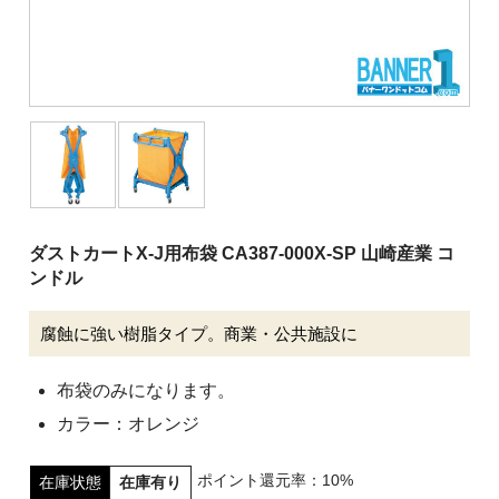
清掃用機械
施設用品
厨房消耗品
バケツ
履物
介護用品
ダストカートX-J用布袋 CA387-000X-SP 山崎産業 コ
安全用品
ンドル
ピーピースルーシリーズ
腐蝕に強い樹脂タイプ。商業・公共施設に
会社案内
布袋のみになります。
ご利用案内
カラー：オレンジ
ポイント還元率：10%
在庫状態
在庫有り
お問い合わせ