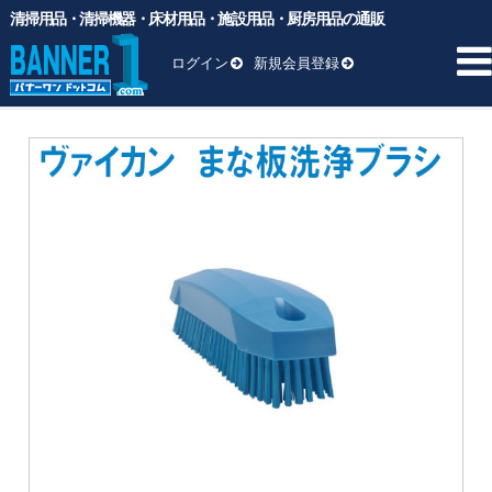
清掃用品・清掃機器・床材用品・施設用品・厨房用品の通販
バナーワンドットコム
>
商品
>
清掃用品
>
磨く
>
まな板洗浄ブラ
シ 6441 ヴァイカン
ログイン
新規会員登録
まな板洗浄ブラシ 6441 ヴァイカン
HOME
商品一覧 ▼
業務用ゴミ袋
一般厨房用洗剤
ヘッド交換用
床材用品
BM向け洗剤・ワックス
雑貨
清掃用品