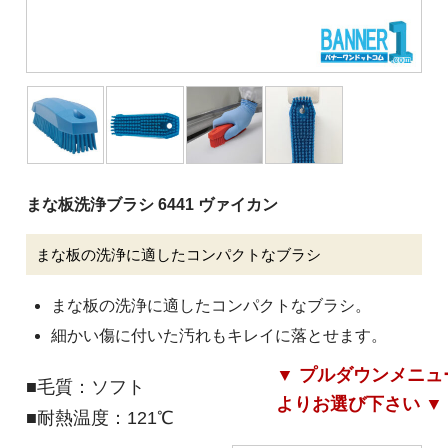
清掃用機械
施設用品
厨房消耗品
バケツ
履物
まな板洗浄ブラシ 6441 ヴァイカン
介護用品
安全用品
まな板の洗浄に適したコンパクトなブラシ
ピーピースルーシリーズ
まな板の洗浄に適したコンパクトなブラシ。
会社案内
細かい傷に付いた汚れもキレイに落とせます。
▼ プルダウンメニュ
ご利用案内
■毛質：ソフト
よりお選び下さい ▼
■耐熱温度：121℃
お問い合わせ