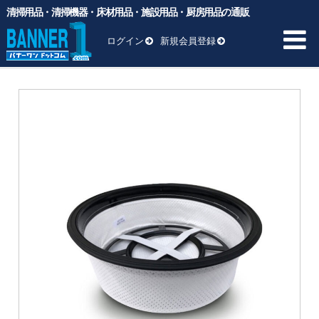
清掃用品・清掃機器・床材用品・施設用品・厨房用品の通販
バナーワンドットコム
>
商品
>
清掃用機械
>
バキュームクリーナ
ー
>
NUMATIC製品
>
布フィルター NVM12B ー専用フィルター
ログイン
新規会員登録
布フィルター NVM12B ー専用フィルター
HOME
商品一覧 ▼
業務用ゴミ袋
一般厨房用洗剤
ヘッド交換用
床材用品
BM向け洗剤・ワックス
雑貨
清掃用品