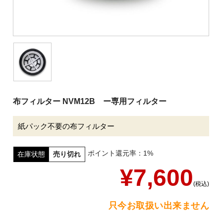
清掃用機械
施設用品
厨房消耗品
バケツ
履物
布フィルター NVM12B ー専用フィルター
介護用品
安全用品
紙パック不要の布フィルター
ピーピースルーシリーズ
ポイント還元率：1%
在庫状態
売り切れ
会社案内
¥7,600
(税込)
ご利用案内
只今お取扱い出来ません
お問い合わせ