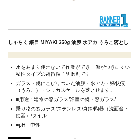
清掃用機械
施設用品
厨房消耗品
バケツ
しゃらく 細目 MIYAKI 250g 油膜 水アカ うろこ落とし
履物
介護用品
水をあまり使わないで作業ができ、傷がつきにくい
粘性タイプの超微粒子研磨剤です。
安全用品
ガラス・鏡にこびりついた油膜・水アカ・鱗状痕
ピーピースルーシリーズ
（うろこ）・シリカスケールを落とせます。
■用途：建物の窓ガラス/浴室の鏡・窓ガラス/
会社案内
乗り物の窓ガラス/ステンレス/真鍮/陶器（洗面台・
便器）/タイル
ご利用案内
■pH：中性
お問い合わせ