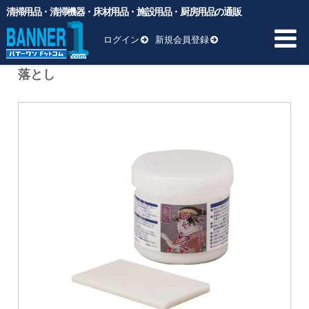
清掃用品・清掃機器・床材用品・施設用品・厨房用品の通販
バナーワンドットコム
>
商品
>
ミヤキ製品
>
しゃらく 細目
MIYAKI 250g 油膜 水アカ うろこ落とし
ログイン
新規会員登録
しゃらく 細目 MIYAKI 250g 油膜 水アカ うろこ
落とし
HOME
商品一覧 ▼
業務用ゴミ袋
一般厨房用洗剤
ヘッド交換用
床材用品
BM向け洗剤・ワックス
雑貨
清掃用品