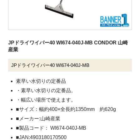
清掃用機械
施設用品
厨房消耗品
バケツ
JPドライワイパー40 WI674-040J-MB CONDOR 山崎
産業
履物
介護用品
JPドライワイパー40 WI674-040J-MB
安全用品
素早い水切りの定番品
ピーピースルーシリーズ
・素早い水切りの定番品。
・幅広い場所で使えます。
会社案内
■サイズ：幅約400×全長約1350mm 約620g
ご利用案内
■メーカー:山崎産業
■製品コード： WI674-040J-MB
お問い合わせ
■JAN:4903180170500