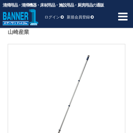
清掃用品・清掃機器・床材用品・施設用品・厨房用品の通販
バナーワンドットコム
>
商品
>
清掃用品
>
トイレ・水切り
>
JPド
ライワイパー40 WI674-040J-MB CONDOR 山崎産業
ログイン
新規会員登録
JPドライワイパー40 WI674-040J-MB CONDOR
山崎産業
HOME
商品一覧 ▼
業務用ゴミ袋
一般厨房用洗剤
ヘッド交換用
床材用品
BM向け洗剤・ワックス
雑貨
清掃用品