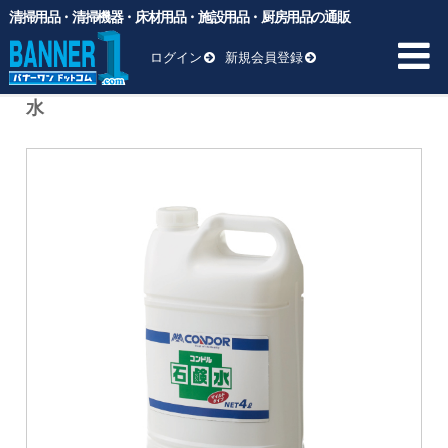
清掃用品・清掃機器・床材用品・施設用品・厨房用品の通販
バナーワンドットコム
>
商品
>
メーカーカテゴリー
>
山崎産業
>
コンドル 石鹸水 C58-04LX-MB 山崎産業 4L 石鹸水
ログイン
新規会員登録
コンドル 石鹸水 C58-04LX-MB 山崎産業 4L 石鹸
水
HOME
商品一覧 ▼
業務用ゴミ袋
一般厨房用洗剤
ヘッド交換用
床材用品
BM向け洗剤・ワックス
雑貨
清掃用品