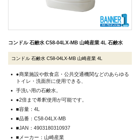
清掃用機械
施設用品
厨房消耗品
バケツ
コンドル 石鹸水 C58-04LX-MB 山崎産業 4L 石鹸水
履物
コンドル 石鹸水 C58-04LX-MB 山崎産業 4L
介護用品
●商業施設や飲食店・公共交通機関などのあらゆる
安全用品
トイレ・洗面所に使用できる、
ピーピースルーシリーズ
手洗い用の石鹸水。
●2倍まで希釈使用が可能です。
会社案内
■容量：4L
ご利用案内
■品番：C58-04LX-MB
■JAN：4903180310937
お問い合わせ
■メーカー：山崎産業