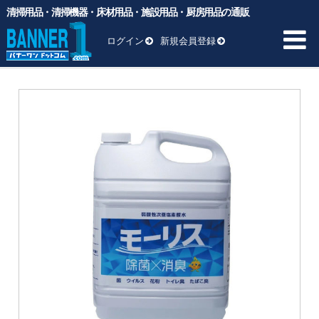
清掃用品・清掃機器・床材用品・施設用品・厨房用品の通販
バナーワンドットコム
>
商品
>
BM向け洗剤・ワックス
>
デイリー
メンテナンス
>
モーリス 5L 3本 弱酸性次亜塩素酸水 モーリス
ログイン
新規会員登録
モーリス 5L 3本 弱酸性次亜塩素酸水 モーリス
HOME
商品一覧 ▼
業務用ゴミ袋
一般厨房用洗剤
ヘッド交換用
床材用品
BM向け洗剤・ワックス
雑貨
清掃用品