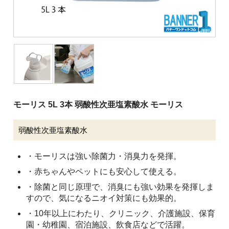
清掃用機械
施設用品
厨房消耗品
バケツ
履物
モーリス 5L 3本 弱酸性次亜塩素酸水 モーリス
介護用品
安全用品
弱酸性次亜塩素酸水
ピーピースルーシリーズ
・モーリスは強い除菌力・消臭力を発揮。
会社案内
・赤ちゃんやペットにも安心して使える。
・除菌と同じ原理で、消臭にも強い効果を発揮しま
ご利用案内
すので、気になるニオイ対策にも効果的。
・10年以上にわたり、クリニック、介護施設、保育
お問い合わせ
園・幼稚園、宿泊施設、飲食店などで活躍。