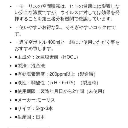
・モーリスの空間噴霧は、ヒトの健康には影響しな
い安全な濃度ですが、ウイルスに対しては効果を発
揮することを第三者分析機関で確認しています。
・使いやすいお得な5L。そそぎやすいコック付で
す。
・遮光空ボトル 400mlと一緒にご使用いただく事を
おすすめ致します。
■主成分：次亜塩素酸（HOCL）
■製法：混合法
■有効塩素濃度：200ppm以上（製造時）
■液性：弱酸性（ｐH：6±0.5）（製造時）
■使用期限：製造年月日から2年間（未使用）
■メーカー:モーリス
■サイズ：5kg×3本
■生産国：日本