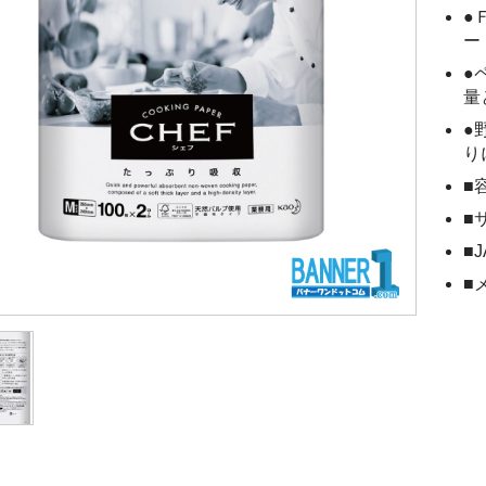
●
ー
●
量
●
り
■
■
■J
■