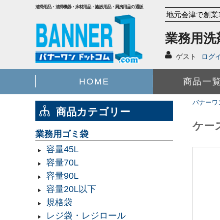
清掃用品・清掃機器・床材用品・施設用品・厨房用品の通販
地元会津で創業
業務用洗
ゲスト
ログ
HOME
商品一
バナーワ
商品カテゴリー
ケース
業務用ゴミ袋
容量45L
容量70L
容量90L
容量20L以下
規格袋
レジ袋・レジロール