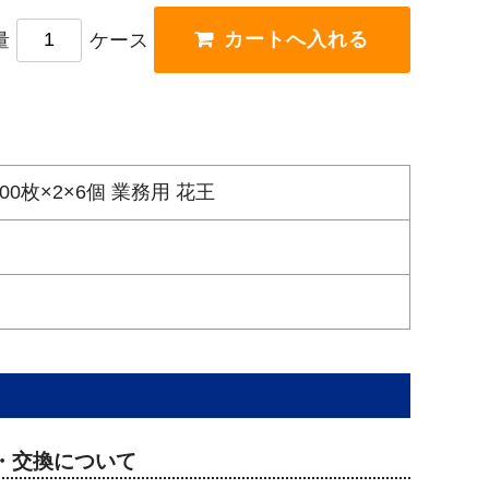
量
ケース
00枚×2×6個 業務用 花王
・交換について