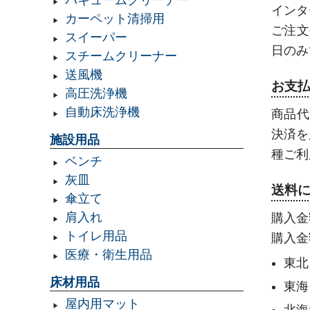
バキュームクリーナー
インタ
カーペット清掃用
ご注文
スイーパー
日のみ
スチームクリーナー
送風機
お支
高圧洗浄機
自動床洗浄機
商品代
決済を
施設用品
種ご利
ベンチ
灰皿
送料
傘立て
肩入れ
購入金
トイレ用品
購入金
医療・衛生用品
東北
床材用品
東海
屋内用マット