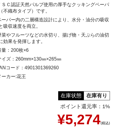
ＦＳＣ認証天然パルプ使用の厚手なクッキングペーパ
（不織布タイプ）です。
ペーパー内の二層構造設計により、水分・油分の吸収
と吸収速度を両立。
野菜やフルーツなどの水切り、揚げ物・天ぷらの油切
に効果を発揮します。
容量：200枚×6
サイズ：260mm×130㎜×265㎜
ANコード：4901301369260
メーカー:花王
在庫状態
在庫有り
ポイント還元率：1%
¥5,274
(税込)