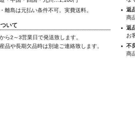
道・中国・四国・九州…1,100円
返
・離島は元払い条件不可。実費送料。
商
について
返
お
から2～3営業日で発送致します。
不
産品や長期欠品時は別途ご連絡致します。
商