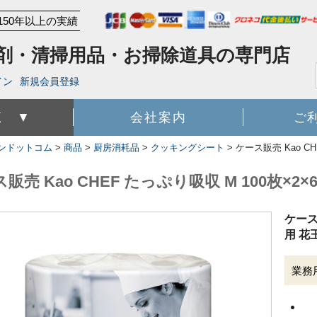
150年以上の実績
剤・清掃用品・お掃除道具の専門店
イン
新規会員登録
覧 ▼
会社案内
ご
ンドットコム
>
商品
>
厨房消耗品
>
クッキングシート
>
ケース販売 Kao CH
販売 Kao CHEF たっぷり吸収 M 100枚×2×
ケース販
用 花
業務