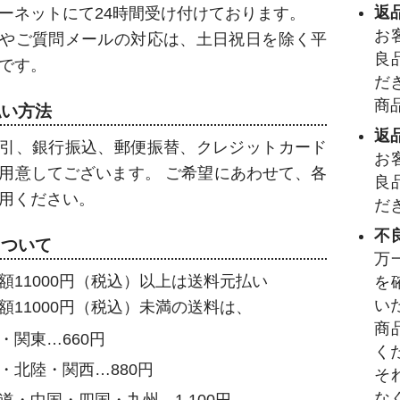
返
ーネットにて24時間受け付けております。
お
やご質問メールの対応は、土日祝日を除く平
良
です。
だ
商
払い方法
返
引、銀行振込、郵便振替、クレジットカード
お
用意してございます。 ご希望にあわせて、各
良
用ください。
だ
不
について
万
額11000円（税込）以上は送料元払い
を
い
額11000円（税込）未満の送料は、
商
・関東…660円
く
・北陸・関西…880円
そ
な