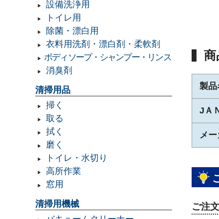
設備洗浄用
トイレ用
除菌・漂白用
衣料用洗剤・漂白剤・柔軟剤
商
ボディソープ・シャンプー・リンス
消臭剤
製品
清掃用品
掃く
JＡ
取る
拭く
メー
磨く
トイレ・水切り
高所作業
窓用
清掃用機械
ご注