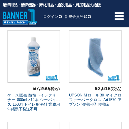
清掃用品・清掃機器・床材用品・施設用品・厨房用品の通販
バナーワンドットコム
>
商品
>
清掃用品
ログイン
新規会員登録
清掃用品
商品 ／
HOME
商品一覧 ▼
業務用ゴミ袋
一般厨房用洗剤
ヘッド交換用
¥7,260
¥2,618
(税込)
(税込)
ケース販売 酸性トイレクリー
UPSON Mロール30 マイクロ
床材用品
ナー 800mL×12本 シーバイエ
ファーバークロス Art1570 ア
ス 16084 トイレ用洗剤 業務用
プソン 清掃用品 お掃除
BM向け洗剤・ワックス
沖縄県下発送不可
雑貨
清掃用品