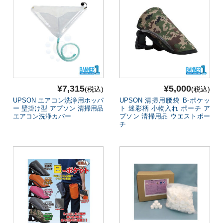
清掃用機械
施設用品
厨房消耗品
バケツ
履物
¥7,315
¥5,000
(税込)
(税込)
UPSON エアコン洗浄用ホッパ
UPSON 清掃用腰袋 B-ポケッ
介護用品
ー 壁掛け型 アプソン 清掃用品
ト 迷彩柄 小物入れ ポーチ ア
エアコン洗浄カバー
プソン 清掃用品 ウエストポー
安全用品
チ
ピーピースルーシリーズ
会社案内
ご利用案内
お問い合わせ