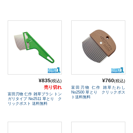
¥835
¥760
(税込)
(税込)
売り切れ
富田刃物 仁作 雑草たわし
No2500 草とり クリックポス
富田刃物 仁作 雑草ブラシ トン
ト送料無料
ガリタイプ No2511 草とり ク
リックポスト 送料無料